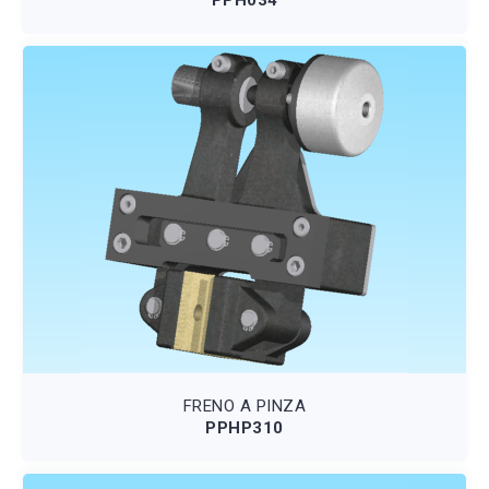
PPH034
FRENO A PINZA
PPHP310