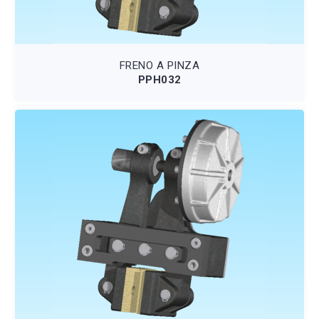
FRENO A PINZA
PPH032