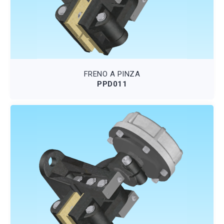
FRENO A PINZA
PPD011