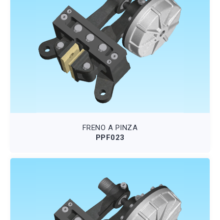
FRENO A PINZA
PPF023