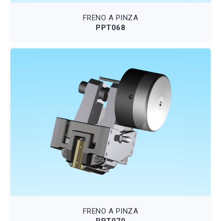
FRENO A PINZA
PPT068
FRENO A PINZA