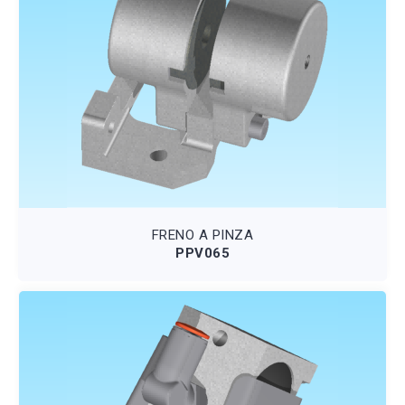
FRENO A PINZA
PPV065