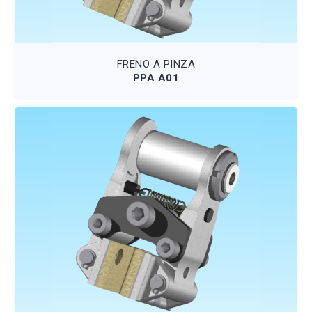
FRENO A PINZA
PPA A01