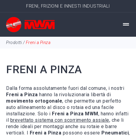
FRENI, FRIZIONI E INNESTI INDUSTRIALI
Prodotti
/
Freni a Pinza
FRENI A PINZA
Dalla forma assolutamente fuori dal comune, i nostri
Freni a Pinza
hanno la rivoluzionaria libertà di
movimento ortogonale
, che permette un perfetto
auto allineamento al
disco
o rotaia ed una facile
installazione. Solo i
Freni a Pinza
MWM
, hanno infatti
il
brevettato sistema con scorrimento assiale
, che li
rende ideali per montaggi anche su rotaie e barre
verticali. I
Freni a Pinza
possono essere
Pneumatici
,