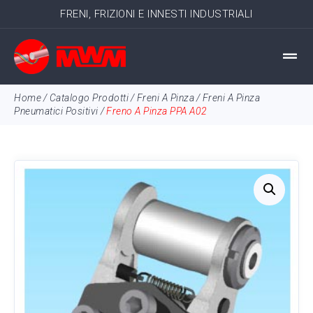
FRENI, FRIZIONI E INNESTI INDUSTRIALI
Home
/
Catalogo Prodotti
/
Freni A Pinza
/
Freni A Pinza
Pneumatici Positivi
/
Freno A Pinza PPA A02