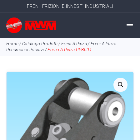
FRENI, FRIZIONI E INNESTI INDUSTRIALI
Home
/
Catalogo Prodotti
/
Freni A Pinza
/
Freni A Pinza
Pneumatici Positivi
/
Freno A Pinza PPB001