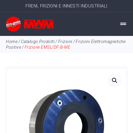
FRENI, FRIZIONI E INNESTI INDUSTRIALI
Home
/
Catalogo Prodotti
/
Frizioni
/
Frizioni Elettromagnetiche
Positive
/
Frizione EMSL/DF-B-ME