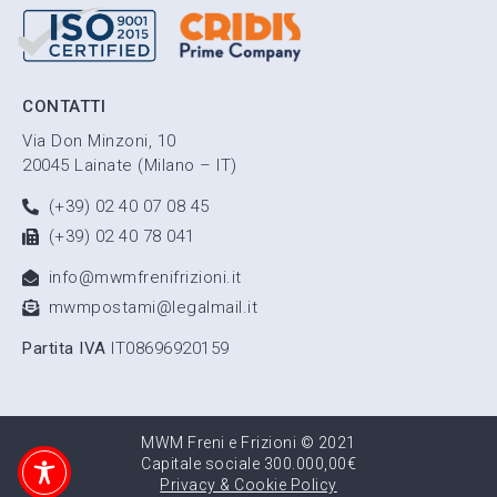
CONTATTI
Via Don Minzoni, 10
20045 Lainate (Milano – IT)
(+39) 02 40 07 08 45
(+39) 02 40 78 041
info@mwmfrenifrizioni.it
mwmpostami@legalmail.it
Partita IVA
IT08696920159
MWM Freni e Frizioni © 2021
Capitale sociale 300.000,00€
Privacy & Cookie Policy