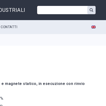
NDUSTRIALI
CONTATTI
i e magnete statico, in esecuzione con rinvio
5%.
io.