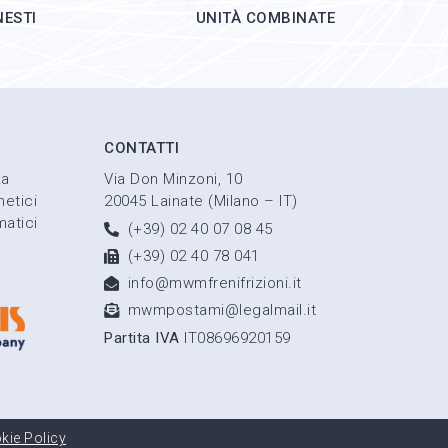
NESTI
UNITÀ COMBINATE
CONTATTI
za
Via Don Minzoni, 10
etici
20045 Lainate (Milano – IT)
atici
(+39) 02 40 07 08 45
(+39) 02 40 78 041
info@mwmfrenifrizioni.it
mwmpostami@legalmail.it
Partita IVA
IT08696920159
kie Policy