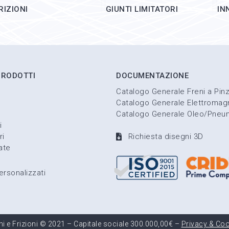
RIZIONI
GIUNTI LIMITATORI
IN
PRODOTTI
DOCUMENTAZIONE
Catalogo Generale Freni a Pin
Catalogo Generale Elettromagn
Catalogo Generale Oleo/Pneum
i
ri
Richiesta disegni 3D
ate
ersonalizzati
 e Frizioni © 2021
–
Capitale sociale 300.000,00€
–
Privacy & Coo