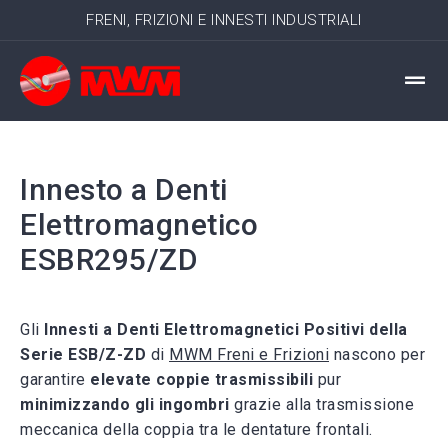
FRENI, FRIZIONI E INNESTI INDUSTRIALI
Innesto a Denti
Elettromagnetico
ESBR295/ZD
Gli
Innesti a Denti Elettromagnetici Positivi della
Serie ESB/Z-ZD
di
MWM Freni e Frizioni
nascono per
garantire
elevate coppie trasmissibili
pur
minimizzando gli ingombri
grazie alla
trasmissione
meccanica
della coppia tra le dentature frontali.