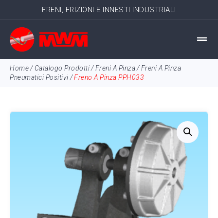
FRENI, FRIZIONI E INNESTI INDUSTRIALI
Home
/
Catalogo Prodotti
/
Freni A Pinza
/
Freni A Pinza
Pneumatici Positivi
/
Freno A Pinza PPH033